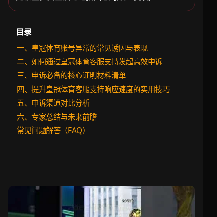
目录
一、皇冠体育账号异常的常见诱因与表现
二、如何通过皇冠体育客服支持发起高效申诉
三、申诉必备的核心证明材料清单
四、提升皇冠体育客服支持响应速度的实用技巧
五、申诉渠道对比分析
六、专家总结与未来前瞻
常见问题解答（FAQ）