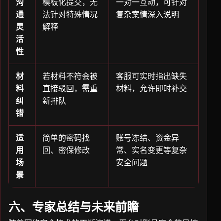
沟
模板化提交，无
一对一互动，可针对
通
法针对特殊情况
复杂案情深入说明
灵
解释
活
性
材
若材料不符会被
客服可实时指出缺失
料
直接驳回，需重
材料，允许即时补交
纠
新排队
错
适
简单的密码找
账号冻结、资金异
用
回、密保修改
常、实名变更等复杂
场
安全问题
景
六、专家总结与未来前瞻