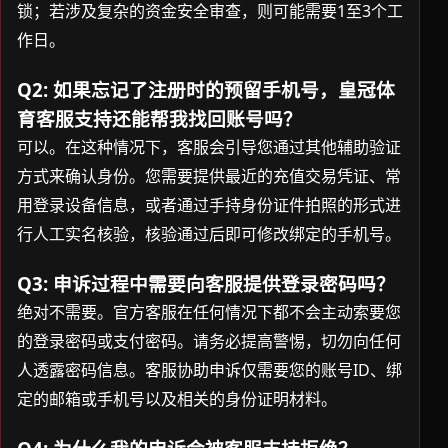
锁；若涉及复杂的资金安全审查，则可能需要1至3个工
作日。
Q2: 如果忘记了注册时的预留手机号，皇冠体
育客服支持还能帮我找回账号吗？
可以。在这种情况下，客服会引导您通过其他辅助验证
方式来确认身份。您需要提供最近的充值交易凭证、常
用登录设备信息，或者通过手持身份证件拍照的形式进
行人工实名核验，核验通过后即可修改绑定的手机号。
Q3: 申诉过程中需要向客服提供登录密码吗？
绝对不需要。官方客服在任何情况下都不会主动索要您
的登录密码或支付密码。请务必提高警惕，切勿向任何
人透露密码信息。客服协助申诉仅需要您的账号ID、绑
定的邮箱或手机号以及相关的身份证明材料。