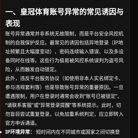
一、皇冠体育账号异常的常见诱因与
表现
账号异常通常并非系统无故限制，而是平台安全风控机
制的自我保护反应。最常见的诱因包括异地登录（IP地
址频繁且大幅度变动）、密码连续输入错误、以及多设
备同时在线等。这些行为极易被风控系统误判为盗号风
险，从而触发自动锁定。
此外，违反平台服务协议（如使用非本人实名绑定卡、
参与违规套利等）也是导致账号异常的重要原因。一旦
遭遇限制，用户在登录时通常会收到“账号已被锁定”、
“请联系客服”或“异常登录提醒”等系统提示。此时，切
勿盲目尝试重复登录，以免加重系统判定，应立即转入
官方申诉通道。
IP环境异常：
短时间内在不同城市或国家之间切换登