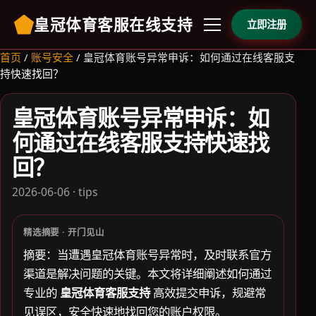
皇冠体育客服在线支持
立即注册
跳
首页
/
账号安全
/
皇冠体育账号异常申诉：如何通过在线客服支
首页
持快速找回？
到
正
在线服务
文
皇冠体育账号异常申诉：如
何通过在线客服支持快速找
现场视频
回？
资讯中心
2026-06-06 · tips
常见问题
精选摘要 · 开门见山
摘要：当遭遇皇冠体育账号异常时，及时联系官方
渠道是解决问题的关键。本文将详细阐述如何通过
专业的
皇冠体育客服支持
高效提交申诉，规避常
见误区，安全快速地找回您的账户权限。