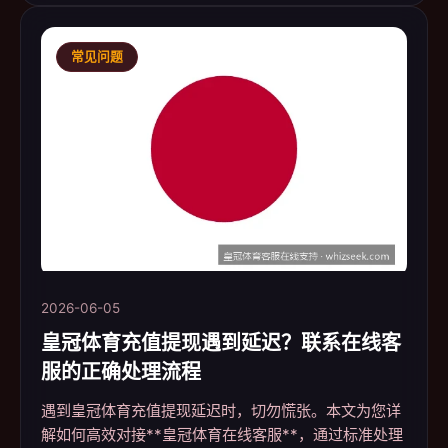
常见问题
2026-06-05
皇冠体育充值提现遇到延迟？联系在线客
服的正确处理流程
遇到皇冠体育充值提现延迟时，切勿慌张。本文为您详
解如何高效对接**皇冠体育在线客服**，通过标准处理