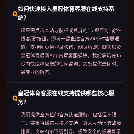
如何快速接入皇冠体育客服在线支持系
统？
您只需点击本站导航栏或首屏的“立即咨询”或“在
线客服”按钮，即可一键直达官方24小时客服通
道。支持网页免登录咨询、网页版即时聊天以及
皇冠体育最新App内置客服模块。我们承诺在15
秒内快速响应您的任何咨询，为您提供最即时、
最专业的解答。
皇冠体育客服在线支持提供哪些核心服
务？
我们提供全方位的官方认证服务，包括但不限
于：赛事直播信号技术支持、真人互动体验故障
排查、全站App下载引导、极致安全的极速登录