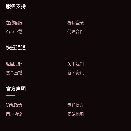
服务支持
在线客服
极速登录
App下载
代理合作
快捷通道
返回顶部
关于我们
赛事直播
新闻资讯
官方声明
隐私政策
责任博弈
用户协议
网站地图