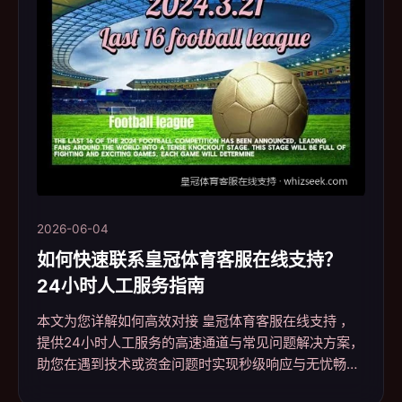
2026-06-04
如何快速联系皇冠体育客服在线支持？
24小时人工服务指南
本文为您详解如何高效对接 皇冠体育客服在线支持 ，
提供24小时人工服务的高速通道与常见问题解决方案，
助您在遇到技术或资金问题时实现秒级响应与无忧畅
玩。