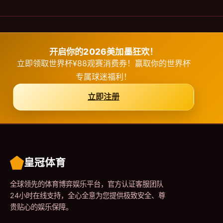
开启你的2026美加墨狂欢！
立即领取世界杯¥88观赛消费券！赢取你的世界杯
专属球迷福利！
立即注册
皇冠体育
全球领先的体育博弈娱乐平台，官方认证客服团队
24小时在线支持，全心全意为您提供极致安全、尊
贵贴心的娱乐保障。