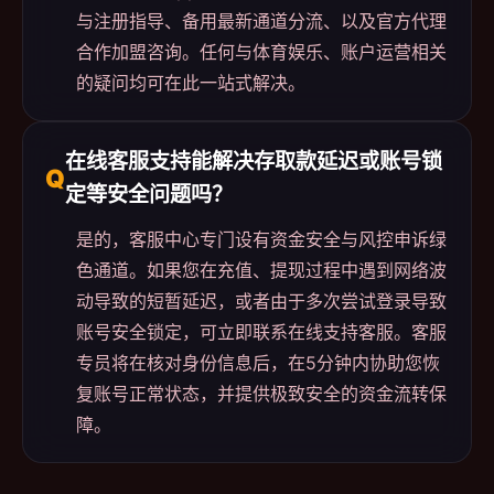
与注册指导、备用最新通道分流、以及官方代理
合作加盟咨询。任何与体育娱乐、账户运营相关
的疑问均可在此一站式解决。
在线客服支持能解决存取款延迟或账号锁
定等安全问题吗？
是的，客服中心专门设有资金安全与风控申诉绿
色通道。如果您在充值、提现过程中遇到网络波
动导致的短暂延迟，或者由于多次尝试登录导致
账号安全锁定，可立即联系在线支持客服。客服
专员将在核对身份信息后，在5分钟内协助您恢
复账号正常状态，并提供极致安全的资金流转保
障。